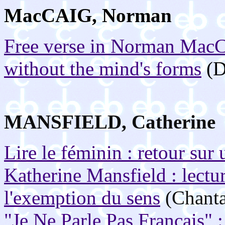
MacCAIG, Norman
Free verse in Norman MacCa
without the mind's forms
(D
MANSFIELD, Catherine
Lire le féminin : retour sur 
Katherine Mansfield : lectur
l'exemption du sens
(Chanta
"Je Ne Parle Pas Français" :