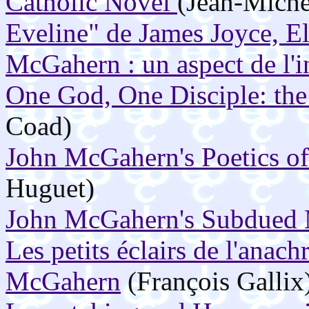
Catholic Novel
(Jean-Miche
Eveline" de James Joyce, E
McGahern : un aspect de l'in
One God, One Disciple: th
Coad)
John McGahern's Poetics o
Huguet)
John McGahern's Subdued 
Les petits éclairs de l'anac
McGahern
(François Gallix