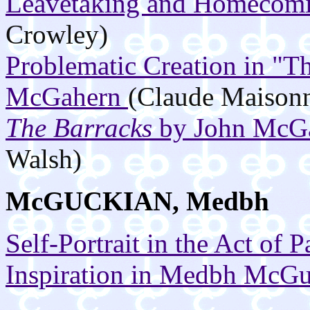
Leavetaking and Homecomi
Crowley)
Problematic Creation in "T
McGahern
(Claude Maisonn
The Barracks
by John McGa
Walsh)
McGUCKIAN, Medbh
Self-Portrait in the Act of P
Inspiration in Medbh McGu