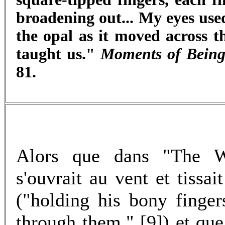
broadening out... My eyes used
the opal as it moved across t
taught us."
Moments of Bein
81.
Alors que dans "The W
s'ouvrait au vent et tissai
("holding his bony finge
through them," [9]) et que