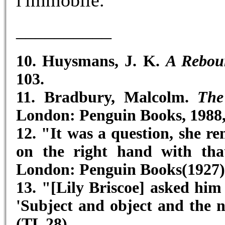
l'immobile.
__________
10. Huysmans, J. K.
A Rebou
103.
11. Bradbury, Malcolm.
The
London: Penguin Books, 1988, 
12. "It was a question, she r
on the right hand with tha
London: Penguin Books(1927) 
13. "[Lily Briscoe] asked him
'Subject and object and the n
(TL 28)