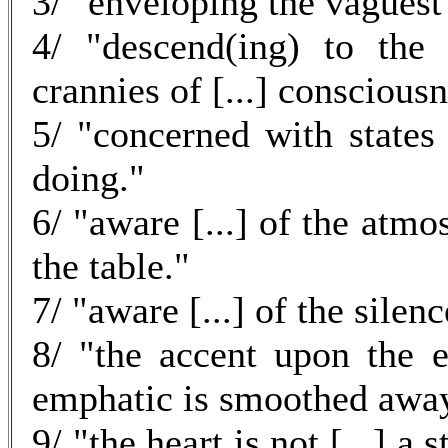
3/ "enveloping the vaguest
4/ "descend(ing) to the 
crannies of [...] consciousn
5/ "concerned with states
doing."
6/ "aware [...] of the atmo
the table."
7/ "aware [...] of the silen
8/ "the accent upon the 
emphatic is smoothed awa
9/ "the heart is not [...] a