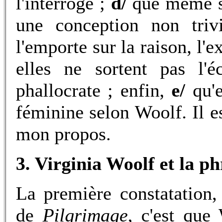
l'interroge ;
d/
que même si
une conception non triv
l'emporte sur la raison, l'
elles ne sortent pas l'é
phallocrate ; enfin,
e/
qu'e
féminine selon Woolf. Il 
mon propos.
3. Virginia Woolf et la p
La première constatation,
de
Pilgrimage
, c'est que