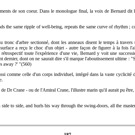
ments de son coeur. Dans le monologue final, la voix de Bernard dit l
e same ripple of well-being, repeats the same curve of rhythm ; covers
du tronc d'arbre sectionné, dont les anneaux disent le temps à travers 
rface a reçu le choc d'un objet - autre façon de figurer à la fois l'alt
rétrospectif toute l'expérience d'une vie, Bernard y voit une successio
 dernier, dont on ne saurait dire s'il marque l'aboutissement ultime : "Sh
es away ?' "(560)
ssi comme celle d'un corps individuel, intégré dans la vaste cyclicité 
e.
de Dr Crane - ou de l'Amiral Crane, l'illustre marin qu'il aurait pu être
ide to side, and hurls his way through the swing-doors, all the masters
187