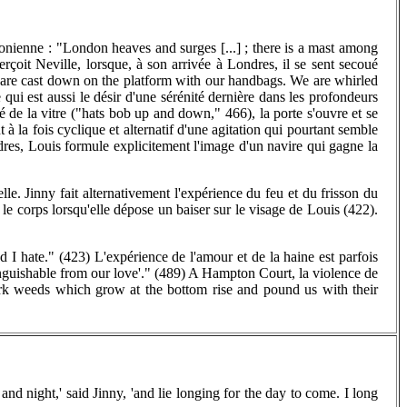
donienne : "London heaves and surges [...] ; there is a mast among
çoit Neville, lorsque, à son arrivée à Londres, il se sent secoué
e are cast down on the platform with our handbags. We are whirled
qui est aussi le désir d'une sérénité dernière dans les profondeurs
é de la vitre ("hats bob up and down," 466), la porte s'ouvre et se
 la fois cyclique et alternatif d'une agitation qui pourtant semble
dres, Louis formule explicitement l'image d'un navire qui gagne la
e. Jinny fait alternativement l'expérience du feu et du frisson du
t le corps lorsqu'elle dépose un baiser sur le visage de Louis (422).
and I hate." (423) L'expérience de l'amour et de la haine est parfois
ndistinguishable from our love'." (489) A Hampton Court, la violence de
 dark weeds which grow at the bottom rise and pound us with their
and night,' said Jinny, 'and lie longing for the day to come. I long