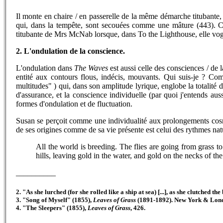
Il monte en chaire / en passerelle de la même démarche titubante, 
qui, dans la tempête, sont secouées comme une mâture (443). Ce
titubante de Mrs McNab lorsque, dans To the Lighthouse, elle vog
2. L'ondulation de la conscience.
L'ondulation dans
The Waves
est aussi celle des consciences / de 
entité aux contours flous, indécis, mouvants. Qui suis-je ? Co
multitudes" ) qui, dans son amplitude lyrique, englobe la totalité 
d'assurance, et la conscience individuelle (par quoi j'entends au
formes d'ondulation et de fluctuation.
Susan se perçoit comme une individualité aux prolongements cosmiqu
de ses origines comme de sa vie présente est celui des rythmes natur
All the world is breeding. The flies are going from grass 
hills, leaving gold in the water, and gold on the necks of th
__________
2. "As she lurched (for she rolled like a ship at sea) [...], as she clutche
3. "Song of Myself" (1855),
Leaves of Grass
(1891-1892). New York & Lond
4. "The Sleepers" (1855),
Leaves of Grass
, 426.