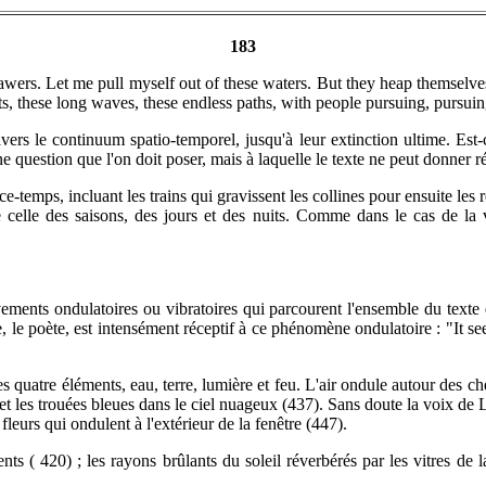
183
awers. Let me pull myself out of these waters. But they heap themselv
ts, these long waves, these endless paths, with people pursuing, pursuin
avers le continuum spatio-temporel, jusqu'à leur extinction ultime. Est
une question que l'on doit poser, mais à laquelle le texte ne peut donner 
ce-temps, incluant les trains qui gravissent les collines pour ensuite les 
lle des saisons, des jours et des nuits. Comme dans le cas de la vagu
ements ondulatoires ou vibratoires qui parcourent l'ensemble du texte 
le, le poète, est intensément réceptif à ce phénomène ondulatoire : "It 
uatre éléments, eau, terre, lumière et feu. L'air ondule autour des chem
t les trouées bleues dans le ciel nuageux (437). Sans doute la voix de Lou
leurs qui ondulent à l'extérieur de la fenêtre (447).
ts ( 420) ; les rayons brûlants du soleil réverbérés par les vitres de 