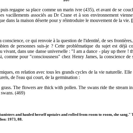
puis regagne sa place comme un marin ivre (435), et avant de se coucher,
s vacillements associés au Dr Crane et à son environnement viennent 
ue dans la maison déserte pour y réintroduire le mouvement de la vie.
[
la conscience, ce qui renvoie à la question de l'identité, de ses frontièr
mbien de personnes suis-je ? Cette problématique du sujet est déjà 
du vivant, dans une danse universelle : "I am a dance - play up there ! th
ssi, comme pour "consciousness" chez Henry James, la conscience de soi e
es, en relation avec tous les grands cycles de la vie naturelle. Elle es
els, de l'eau qui court, de la germination :
to grass. The flowers are thick with pollen. The swans ride the stream 
e swans. (469)
d the banisters and hauled herself upstairs and rolled from room to room, she sang.
on: 1973, 88.