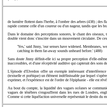
de lumière flottent dans l'herbe, à l'ombre des arbres (438) ; des 
rapide comme celle d'un coureur ou d'un nageur, tandis que les branc
Dans le domaine des perceptions sonores, le chant des oiseaux, te
double vient donc s'inscrire dans un mouvement circulaire. De ces p
'Yes,' said Jinny, 'our senses have widened. Membranes, web
catching in them far-away sounds unheard before.' (488)
Sans doute Jinny définit-elle ici sa propre perception d'elle-mêm
inaccessibles, et d'une réceptivité auditive qui capterait des sons
L'épisode d'Elvedon offre un exemple intéressant d'interférenc
(textuelle et poétique) un élément indéfinissable par lequel s'opère 
exprimer, et l'expérience est de l'ordre de l'épiphanie - elle est 
Au bout du compte, la liquidité des vagues océanes se communique
vagues de ténèbres s'engouffrent dans les rues de Londres, englou
Comme si cette liquéfaction universelle représentait le destin du 