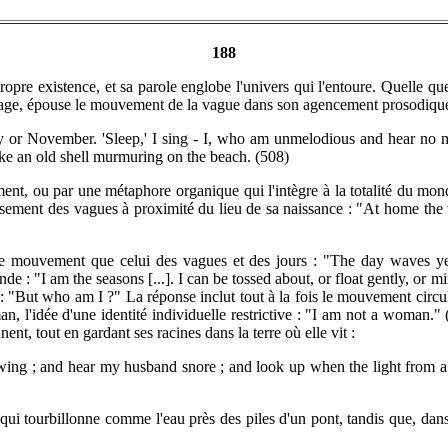
188
ropre existence, et sa parole englobe l'univers qui l'entoure. Quelle que 
vage, épouse le mouvement de la vague dans son agencement prosodique
ay or November. 'Sleep,' I sing - I, who am unmelodious and hear no m
ike an old shell murmuring on the beach. (508)
ent, ou par une métaphore organique qui l'intègre à la totalité du mond
issement des vagues à proximité du lieu de sa naissance : "At home th
me mouvement que celui des vagues et des jours : "The day waves ye
de : "I am the seasons [...]. I can be tossed about, or float gently, or 
 "But who am I ?" La réponse inclut tout à la fois le mouvement circulaire
 l'idée d'une identité individuelle restrictive : "I am not a woman." (
nt, tout en gardant ses racines dans la terre où elle vit :
sewing ; and hear my husband snore ; and look up when the light from 
qui tourbillonne comme l'eau près des piles d'un pont, tandis que, dans 