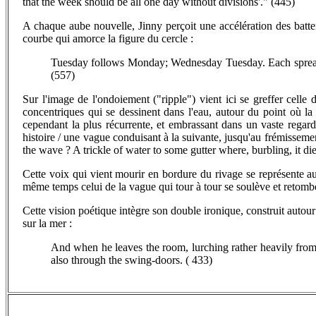
that the week should be all one day without divisions'." (445)
A chaque aube nouvelle, Jinny perçoit une accélération des batte
courbe qui amorce la figure du cercle :
Tuesday follows Monday; Wednesday Tuesday. Each spreads th
(557)
Sur l'image de l'ondoiement ("ripple") vient ici se greffer celle 
concentriques qui se dessinent dans l'eau, autour du point où la su
cependant la plus récurrente, et embrassant dans un vaste regard 
histoire / une vague conduisant à la suivante, jusqu'au frémissement
the wave ? A trickle of water to some gutter where, burbling, it di
Cette voix qui vient mourir en bordure du rivage se représente au
même temps celui de la vague qui tour à tour se soulève et retomb
Cette vision poétique intègre son double ironique, construit autour 
sur la mer :
And when he leaves the room, lurching rather heavily from s
also through the swing-doors. ( 433)