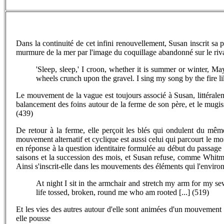
Dans la continuité de cet infini renouvellement, Susan inscrit sa p
murmure de la mer par l'image du coquillage abandonné sur le ri
'Sleep, sleep,' I croon, whether it is summer or winter, M
wheels crunch upon the gravel. I sing my song by the fire l
Le mouvement de la vague est toujours associé à Susan, littéralem
balancement des foins autour de la ferme de son père, et le mug
(439)
De retour à la ferme, elle perçoit les blés qui ondulent du mê
mouvement alternatif et cyclique est aussi celui qui parcourt le mon
en réponse à la question identitaire formulée au début du passage :
saisons et la succession des mois, et Susan refuse, comme Whitman,
Ainsi s'inscrit-elle dans les mouvements des éléments qui l'environne
At night I sit in the armchair and stretch my arm for my 
life tossed, broken, round me who am rooted [...] (519)
Et les vies des autres autour d'elle sont animées d'un mouvement 
elle pousse