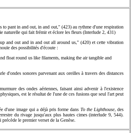
s to pant in and out, in and out," (423) au rythme d'une respiration
aturelle qui fait frémir et éclore les fleurs (Interlude 2, 431)
up and out and in and out all around us," (420) et cette vibration
ouïe des possibilités d'écoute :
d float round us like filaments, making the air tangible and
rle d'ondes sonores parvenant aux oreilles à travers des distances
urmure des ondes aériennes, faisant ainsi advenir à l'existence
physiques, est le résultat de l'une de ces fusions que seul l'art peut
née d'une image qui a déjà pris forme dans
To the Lighthouse
, des
rrestre du rivage jusqu'aux plus hautes cimes (interlude 9, 544).
i précède le premier verset de la Genèse.