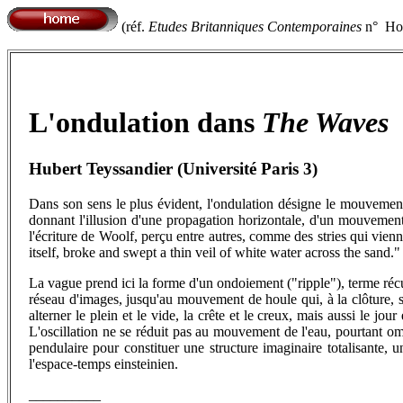
(réf.
Etudes Britanniques Contemporaines
n° Hor
L'ondulation dans
The Waves
Hubert Teyssandier (Université Paris 3)
Dans son sens le plus évident, l'ondulation désigne le mouvement 
donnant l'illusion d'une propagation horizontale, d'un mouvement d
l'écriture de Woolf, perçu entre autres, comme des stries qui vienn
itself, broke and swept a thin veil of white water across the sand."
La vague prend ici la forme d'un ondoiement ("ripple"), terme ré
réseau d'images, jusqu'au mouvement de houle qui, à la clôture, s
alterner le plein et le vide, la crête et le creux, mais aussi le jour
L'oscillation ne se réduit pas au mouvement de l'eau, pourtant o
pendulaire pour constituer une structure imaginaire totalisante,
l'espace-temps einsteinien.
__________