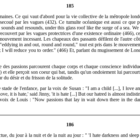
185
umaines. Ce qui vaut d'abord pour la vie collective de la métropole lon
secoué par les vagues (432). Ce tumulte océanique est aussi ce que per
sounds and resounds, under this glass roof like the surge of a sea. W
ecouvert par les vagues protectrices d'une existence ordinaire (466), ce 
un mouvement incessant. Les chapeaux des passants défilent de l'autre côt
 "eddying in and out, round and round," tout est pris dans le mouvement à
s ; I will reduce you to order." (466) Et, parlant du mugissement de Lon
te des passions parcourent chaque corps et chaque conscience individuell
421) et elle perçoit son coeur qui bat, tandis qu'un ondoiement lui parcour
 du désir et du frisson de la solitude.
e stade de l'enfance, par la voix de Susan : "I am a child [...], I love 
 love, it is hate,' said Jinny, 'it is hate [...] But our hatred is almost i
 la voix de Louis : "Now passions that lay in wait down there in the
186
e, du jour à la nuit et de la nuit au jour : " 'I hate darkness and sleep 