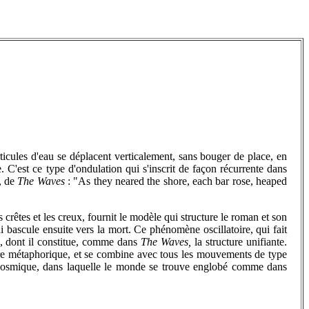
ticules d'eau se déplacent verticalement, sans bouger de place, en
. C'est ce type d'ondulation qui s'inscrit de façon récurrente dans
e, de
The Waves
: "As they neared the shore, each bar rose, heaped
s crêtes et les creux, fournit le modèle qui structure le roman et son
bascule ensuite vers la mort. Ce phénomène oscillatoire, qui fait
, dont il constitue, comme dans
The Waves,
la structure unifiante.
stre métaphorique, et se combine avec tous les mouvements de type
 et cosmique, dans laquelle le monde se trouve englobé comme dans