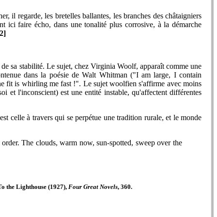
 il regarde, les bretelles ballantes, les branches des châtaigniers
ici faire écho, dans une tonalité plus corrosive, à la démarche
2]
es, de sa stabilité. Le sujet, chez Virginia Woolf, apparaît comme une
contenue dans la poésie de Walt Whitman ("I am large, I contain
e fit is whirling me fast !". Le sujet woolfien s'affirme avec moins
t l'inconscient) est une entité instable, qu'affectent différentes
t celle à travers qui se perpétue une tradition rurale, et le monde
in order. The clouds, warm now, sun-spotted, sweep over the
" To the Lighthouse (1927),
Four Great Novels
, 360.