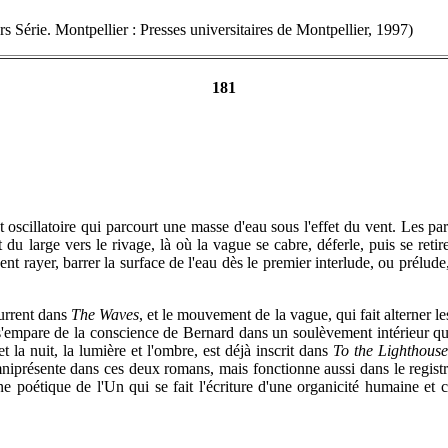
s Série. Montpellier : Presses universitaires de Montpellier, 1997)
181
oscillatoire qui parcourt une masse d'eau sous l'effet du vent. Les par
u large vers le rivage, là où la vague se cabre, déferle, puis se retire
ent rayer, barrer la surface de l'eau dès le premier interlude, ou prélud
current dans
The Waves
, et le mouvement de la vague, qui fait alterner le
'empare de la conscience de Bernard dans un soulèvement intérieur qui 
 et la nuit, la lumière et l'ombre, est déjà inscrit dans
To the Lighthouse
mniprésente dans ces deux romans, mais fonctionne aussi dans le regi
 une poétique de l'Un qui se fait l'écriture d'une organicité humaine