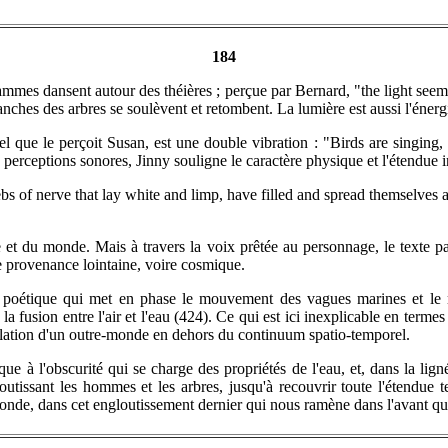
184
flammes dansent autour des théières ; perçue par Bernard, "the light seem
hes des arbres se soulèvent et retombent. La lumière est aussi l'énergie n
l que le perçoit Susan, est une double vibration : "Birds are singing, 
erceptions sonores, Jinny souligne le caractère physique et l'étendue in
s of nerve that lay white and limp, have filled and spread themselves an
e et du monde. Mais à travers la voix prêtée au personnage, le texte pa
 de provenance lointaine, voire cosmique.
e poétique qui met en phase le mouvement des vagues marines et le m
la fusion entre l'air et l'eau (424). Ce qui est ici inexplicable en termes 
révélation d'un outre-monde en dehors du continuum spatio-temporel.
 à l'obscurité qui se charge des propriétés de l'eau, et, dans la lig
tissant les hommes et les arbres, jusqu'à recouvrir toute l'étendue te
monde, dans cet engloutissement dernier qui nous ramène dans l'avant qu