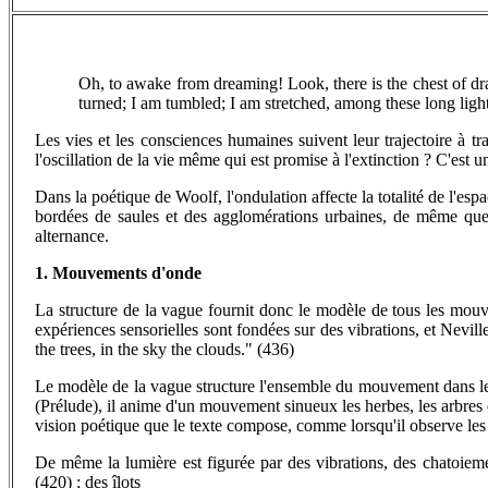
Oh, to awake from dreaming! Look, there is the chest of dr
turned; I am tumbled; I am stretched, among these long ligh
Les vies et les consciences humaines suivent leur trajectoire à tr
l'oscillation de la vie même qui est promise à l'extinction ? C'est 
Dans la poétique de Woolf, l'ondulation affecte la totalité de l'espa
bordées de saules et des agglomérations urbaines, de même que ce
alternance.
1. Mouvements d'onde
La structure de la vague fournit donc le modèle de tous les mouv
expériences sensorielles sont fondées sur des vibrations, et Nevil
the trees, in the sky the clouds." (436)
Le modèle de la vague structure l'ensemble du mouvement dans les q
(Prélude), il anime d'un mouvement sinueux les herbes, les arbres e
vision poétique que le texte compose, comme lorsqu'il observe les f
De même la lumière est figurée par des vibrations, des chatoiemen
(420) ; des îlots