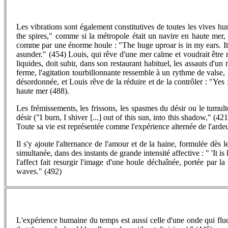
Les vibrations sont également constitutives de toutes les vives h
the spires," comme si la métropole était un navire en haute mer, 
comme par une énorme houle : "The huge uproar is in my ears. It 
asunder." (454) Louis, qui rêve d'une mer calme et voudrait être r
liquides, doit subir, dans son restaurant habituel, les assauts d'
ferme, l'agitation tourbillonnante ressemble à un rythme de valse,
désordonnée, et Louis rêve de la réduire et de la contrôler : "Ye
haute mer (488).
Les frémissements, les frissons, les spasmes du désir ou le tumul
désir ("I burn, I shiver [...] out of this sun, into this shadow," (
Toute sa vie est représentée comme l'expérience alternée de l'ardeur
Il s'y ajoute l'alternance de l'amour et de la haine, formulée dès l
simultanée, dans des instants de grande intensité affective : " 'It is
l'affect fait resurgir l'image d'une houle déchaînée, portée par
waves." (492)
L'expérience humaine du temps est aussi celle d'une onde qui fluctu