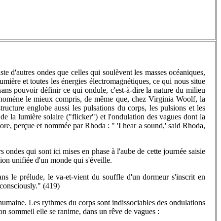
xiste d'autres ondes que celles qui soulèvent les masses océaniques,
lumière et toutes les énergies électromagnétiques, ce qui nous situe
s pouvoir définir ce qui ondule, c'est-à-dire la nature du milieu
hénomène le mieux compris, de même que, chez Virginia Woolf, la
ructure englobe aussi les pulsations du corps, les pulsions et les
de la lumière solaire ("flicker") et l'ondulation des vagues dont la
onore, perçue et nommée par Rhoda : " 'I hear a sound,' said Rhoda,
rs ondes qui sont ici mises en phase à l'aube de cette journée saisie
on unifiée d'un monde qui s'éveille.
ans le prélude, le va-et-vient du souffle d'un dormeur s'inscrit en
consciously." (419)
n humaine. Les rythmes du corps sont indissociables des ondulations
 son sommeil elle se ranime, dans un rêve de vagues :