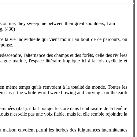
es on me; they sweep me between their great shoulders; I am
g. (430)
-ce la vie individuelle qui vient mourir au bout de ce parcours, ou
réponse.
redescendre, l'alternance des champs et des forêts, celle des rivières
e marine, l'espace littéraire implique ici à la fois cyclicité et
en même temps qu'ils renvoient à la totalité du monde. Toutes les
seems as if the whole world were flowing and curving - on the earth
inées (421), il fait bouger le store dans l'embrasure de la fenêtre
is n'est-elle pas une voix fiable, mais ici elle semble rejoindre la
la maison envoient parmi les herbes des fulgurances intermittentes