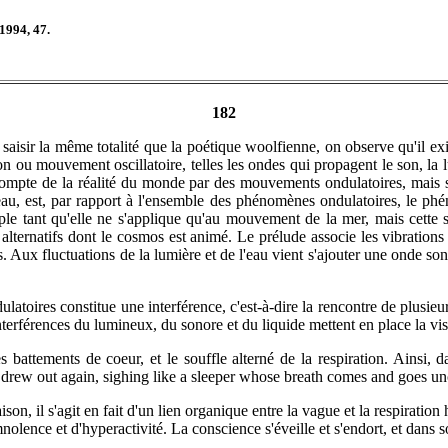
1994, 47.
182
 à saisir la même totalité que la poétique woolfienne, on observe qu'il e
ion ou mouvement oscillatoire, telles les ondes qui propagent le son, la 
mpte de la réalité du monde par des mouvements ondulatoires, mais san
eau, est, par rapport à l'ensemble des phénomènes ondulatoires, le p
le tant qu'elle ne s'applique qu'au mouvement de la mer, mais cette st
alternatifs dont le cosmos est animé. Le prélude associe les vibrations 
. Aux fluctuations de la lumière et de l'eau vient s'ajouter une onde s
latoires constitue une interférence, c'est-à-dire la rencontre de plusieu
erférences du lumineux, du sonore et du liquide mettent en place la visi
es battements de coeur, et le souffle alterné de la respiration. Ainsi, d
 drew out again, sighing like a sleeper whose breath comes and goes un
, il s'agit en fait d'un lien organique entre la vague et la respiratio
nolence et d'hyperactivité. La conscience s'éveille et s'endort, et dans