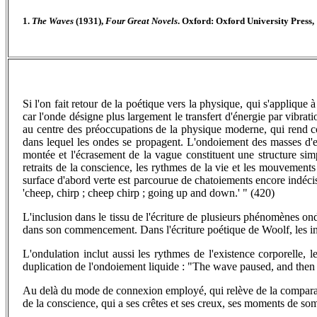
1.
The Waves
(1931),
Four Great Novels
. Oxford: Oxford University Press, 
Si l'on fait retour de la poétique vers la physique, qui s'applique
car l'onde désigne plus largement le transfert d'énergie par vibrat
au centre des préoccupations de la physique moderne, qui rend co
dans lequel les ondes se propagent. L'ondoiement des masses d'
montée et l'écrasement de la vague constituent une structure simp
retraits de la conscience, les rythmes de la vie et les mouvements 
surface d'abord verte est parcourue de chatoiements encore indécis
'cheep, chirp ; cheep chirp ; going up and down.' " (420)
L'inclusion dans le tissu de l'écriture de plusieurs phénomènes ondu
dans son commencement. Dans l'écriture poétique de Woolf, les int
L'ondulation inclut aussi les rythmes de l'existence corporelle, l
duplication de l'ondoiement liquide : "The wave paused, and then
Au delà du mode de connexion employé, qui relève de la comparaison
de la conscience, qui a ses crêtes et ses creux, ses moments de som